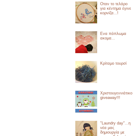
Οταν το τελάρο
για κέντημα έγινε
κορνίζα...!
Ενα πάπλωμα
ακομα...
Κρίταμο τουρσί
Χριστουγεννιάτικο
giveaway!!!
"Laundry day"...η
νέα μας
δημιουργία με