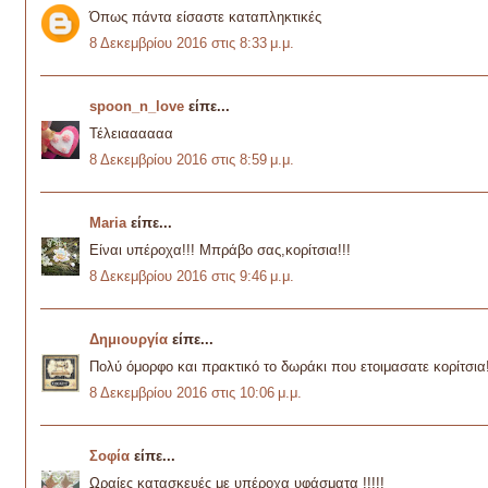
Όπως πάντα είσαστε καταπληκτικές
8 Δεκεμβρίου 2016 στις 8:33 μ.μ.
spoon_n_love
είπε...
Τέλειαααααα
8 Δεκεμβρίου 2016 στις 8:59 μ.μ.
Maria
είπε...
Είναι υπέροχα!!! Μπράβο σας,κορίτσια!!!
8 Δεκεμβρίου 2016 στις 9:46 μ.μ.
Δημιουργία
είπε...
Πολύ όμορφο και πρακτικό το δωράκι που ετοιμασατε κορίτσια
8 Δεκεμβρίου 2016 στις 10:06 μ.μ.
Σοφία
είπε...
Ωραίες κατασκευές με υπέροχα υφάσματα !!!!!