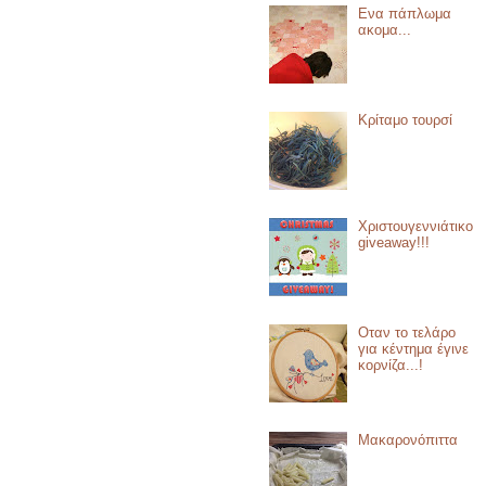
Ενα πάπλωμα
ακομα...
Κρίταμο τουρσί
Χριστουγεννιάτικο
giveaway!!!
Οταν το τελάρο
για κέντημα έγινε
κορνίζα...!
Μακαρονόπιττα