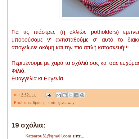
Για τις πιάστρες (ή αλλιώς potholders) εμπ
μπορούσαμε ν' αντισταθούμε σ' αυτό το διακ
απογείωνε ακόμη και την πιο απλή κατασκευή!!!
Περιμένουμε με χαρά τα σχόλιά σας και σας ευχόμα
Φιλιά,
Ευαγγελία κι Ευγενία
στις
5:52 μ.μ.
Ετικέτες
σε δράση...
,
σπίτι
,
giveaway
19 σχόλια:
Katsarou31@gmail.com
είπε...