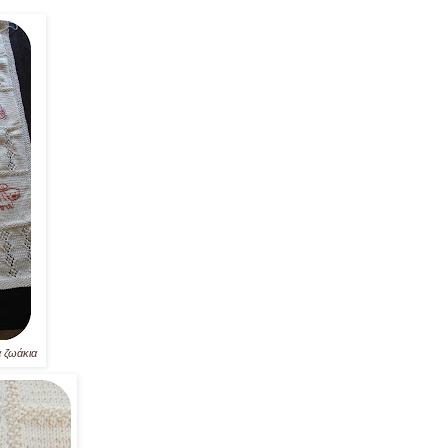
α ζωάκια