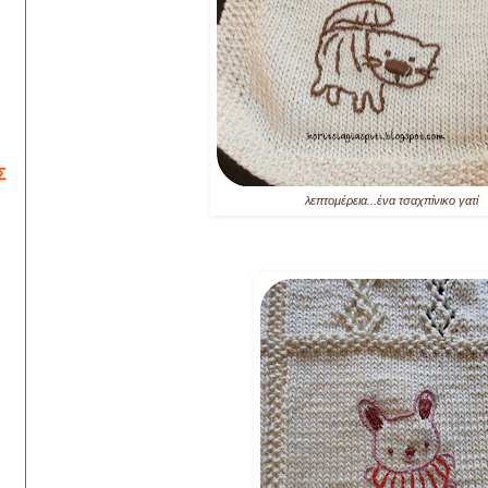
Σ
λεπτομέρεια...ένα τσαχπίνικο γατί