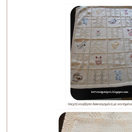
πλεχτή κουβέρτα διακοσμημένη με κεντημέν