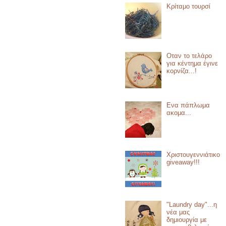
Κρίταμο τουρσί
Οταν το τελάρο
για κέντημα έγινε
κορνίζα...!
Ενα πάπλωμα
ακομα...
Χριστουγεννιάτικο
giveaway!!!
"Laundry day"...η
νέα μας
δημιουργία με