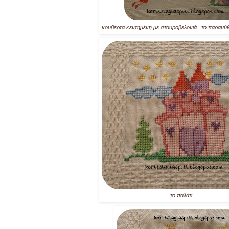
κουβέρτα κεντημένη με σταυροβελονιά...το παραμύθ
το παλάτι...